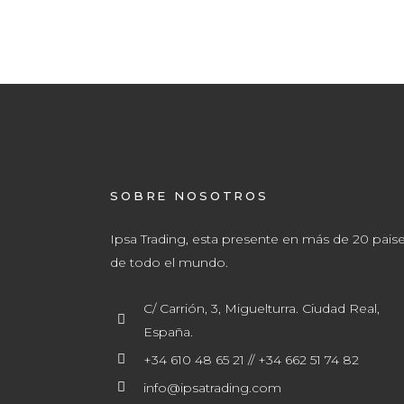
SOBRE NOSOTROS
Ipsa Trading, esta presente en más de 20 pais
de todo el mundo.
C/ Carrión, 3, Miguelturra. Ciudad Real,
España.
+34 610 48 65 21 // +34 662 51 74 82
info@ipsatrading.com