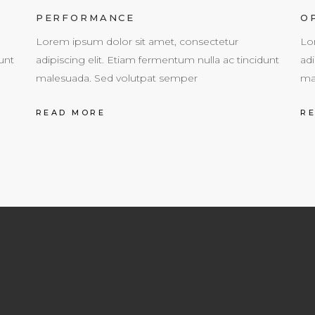
PERFORMANCE
O
Lorem ipsum dolor sit amet, consectetur
Lo
unt
adipiscing elit. Etiam fermentum nulla ac tincidunt
adi
malesuada. Sed volutpat semper
ma
READ MORE
R