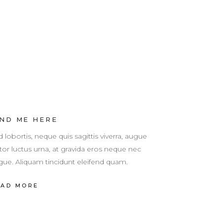
IND ME HERE
 lobortis, neque quis sagittis viverra, augue
tor luctus urna, at gravida eros neque nec
gue. Aliquam tincidunt eleifend quam.
EAD MORE