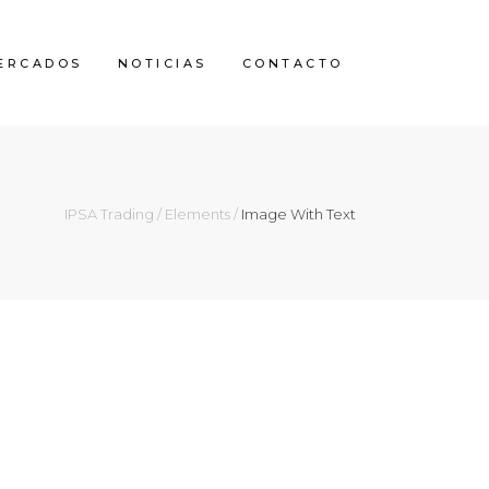
ERCADOS
NOTICIAS
CONTACTO
IPSA Trading
/
Elements
/
Image With Text