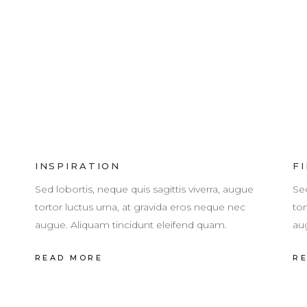
INSPIRATION
F
Sed lobortis, neque quis sagittis viverra, augue
Sed
tortor luctus urna, at gravida eros neque nec
tor
augue. Aliquam tincidunt eleifend quam.
au
READ MORE
R