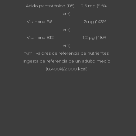
Ácido pantoténico (B5) 0,6 mg (9,5%
vrn)
Vitamina B6 2mg (143%
vrn)
Vitamina B12 1,2 µg (48%
vrn)
*vrn : valores de referencia de nutrientes
Ingesta de referencia de un adulto medio
(8.400kj/2.000 kcal)