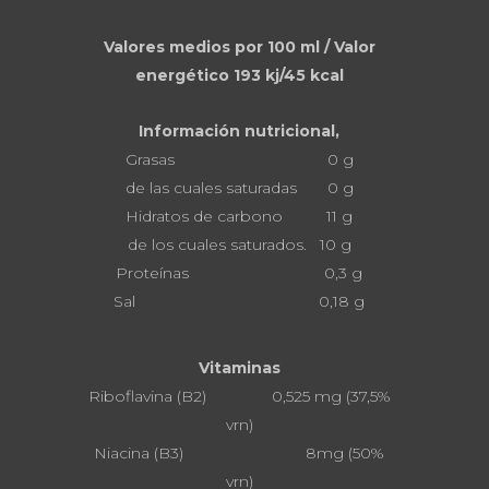
Valores medios por 100 ml / Valor
energético 193 kj/45 kcal
Información nutricional,
Grasas 0 g
de las cuales saturadas 0 g
Hidratos de carbono 11 g
de los cuales saturados. 10 g
Proteínas 0,3 g
Sal 0,18 g
Vitaminas
Riboflavina (B2) 0,525 mg (37,5%
vrn)
Niacina (B3) 8mg (50%
vrn)